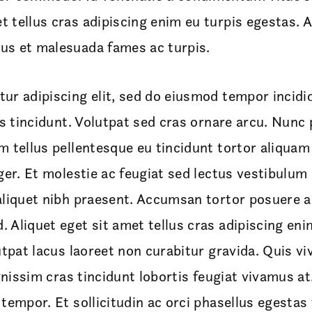
 tellus cras adipiscing enim eu turpis egestas.
us et malesuada fames ac turpis.
ur adipiscing elit, sed do eiusmod tempor incidid
es tincidunt. Volutpat sed cras ornare arcu. Nunc 
 tellus pellentesque eu tincidunt tortor aliquam n
ger. Et molestie ac feugiat sed lectus vestibulum
aliquet nibh praesent. Accumsan tortor posuere 
Aliquet eget sit amet tellus cras adipiscing enim
utpat lacus laoreet non curabitur gravida. Quis vi
gnissim cras tincidunt lobortis feugiat vivamus at
tempor. Et sollicitudin ac orci phasellus egestas