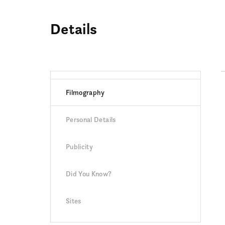
Details
Filmography
Personal Details
Publicity
Did You Know?
Sites