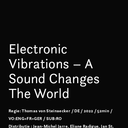
Electronic
Vibrations – A
Sound Changes
The World
Regie: Thomas von Steinaecker / DE / 2022 / 52min /
VO:ENG+FR+GER / SUB:RO
Distribuție : Jean-Michel Jarre, Eliane Radigue, Jan St.