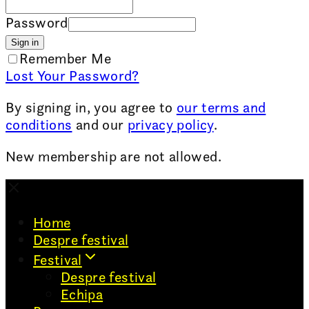
Password
Sign in
Remember Me
Lost Your Password?
By signing in, you agree to
our terms and
conditions
and our
privacy policy
.
New membership are not allowed.
Home
Despre festival
Festival
Despre festival
Echipa