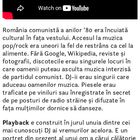
România comunistă a anilor ’80 era încuiată
cultural în fața vestului. Accesul la muzica
pop/rock era uneori la fel de restrâns ca cel la
alimente. Fără Google, Wikipedia, reviste și
fotografii, discotecile erau singurele locuri în
care oamenii puteau asculta muzica interzisă
de partidul comunist. DJ-ii erau singurii care
aduceau oamenilor muzica. Piesele erau
traficate pe viniluri sau înregistrate în secret
de pe posturi de radio străine și difuzate în
fața mulțimilor dornice să danseze.
Playback
e construit în jurul unuia dintre cei
mai cunoscuți DJ ai vremurilor acelora. E un
portret din prezent al unui om a cărui călătorie