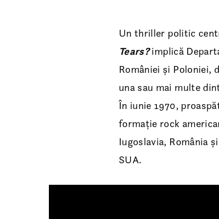
Un thriller politic cen
Tears?
implică Departa
României și Poloniei, 
una sau mai multe dintr
În iunie 1970, proaspă
formație rock american
Iugoslavia, România și
SUA.