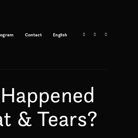
rogram
Contact
English
 Happened
t & Tears?