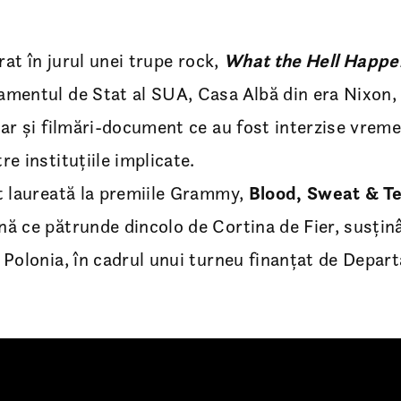
trat în jurul unei trupe rock,
What the Hell Happe
mentul de Stat al SUA, Casa Albă din era Nixon, 
dar și filmări-document ce au fost interzise vreme
e instituțiile implicate.
t laureată la premiile Grammy,
Blood, Sweat & T
ă ce pătrunde dincolo de Cortina de Fier, susțin
 Polonia, în cadrul unui turneu finanțat de Depar