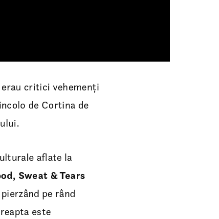
 erau critici vehemenți
dincolo de Cortina de
ului.
lturale aflate la
ood, Sweat & Tears
, pierzând pe rând
Dreapta este