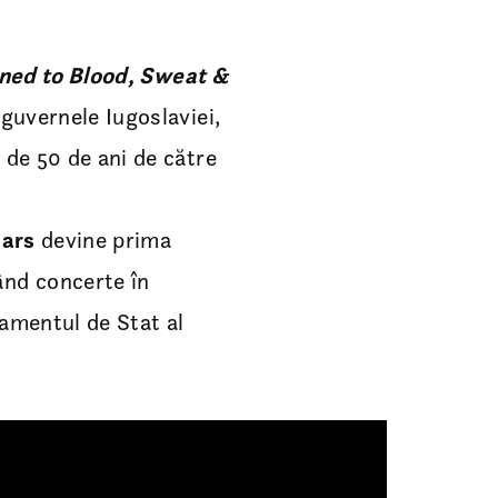
ned to Blood, Sweat &
guvernele Iugoslaviei,
 de 50 de ani de către
ears
devine prima
ând concerte în
tamentul de Stat al