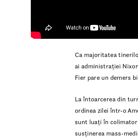
Ca majoritatea tineril
ai administrației Nixo
Fier pare un demers bi
La întoarcerea din turn
ordinea zilei într-o Am
sunt luați în colimator
susținerea mass-media,