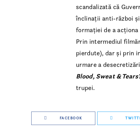
scandalizată că Guvern
înclinații anti-război 
formației de a acționa
Prin intermediul filmăr
pierdute), dar și prin i
urmare a desecretizăr
Blood, Sweat & Tears
trupei.
FACEBOOK
TWITT