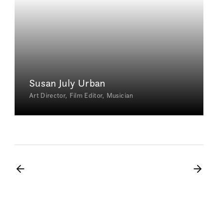
Susan July Urban
Art Director
Film Editor
Musician