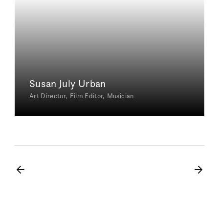
Susan July Urban
Art Director
Film Editor
Musician