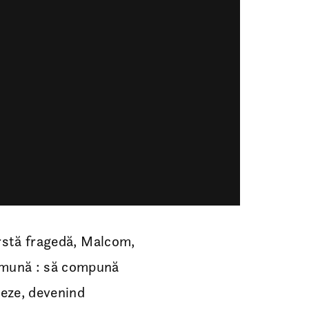
vârstă fragedă, Malcom,
 comună : să compună
seze, devenind