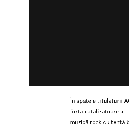
În spatele titulaturii
A
forța catalizatoare a 
muzică rock cu tentă b