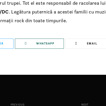
ul trupei. Tot el este responsabil de racolarea lu
/DC
. Legătura puternică a acestei familii cu muzi
rmații rock din toate timpurile.
ER
WHATSAPP
EMAIL
PREVIOUS
NEXT