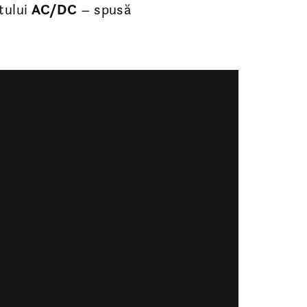
tului
AC/DC
– spusă