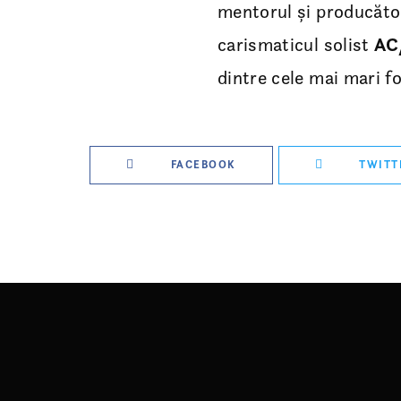
mentorul și producător
carismaticul solist
AC
dintre cele mai mari fo
FACEBOOK
TWITT