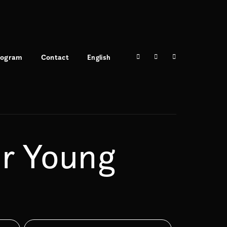
rogram
Contact
English
r Young