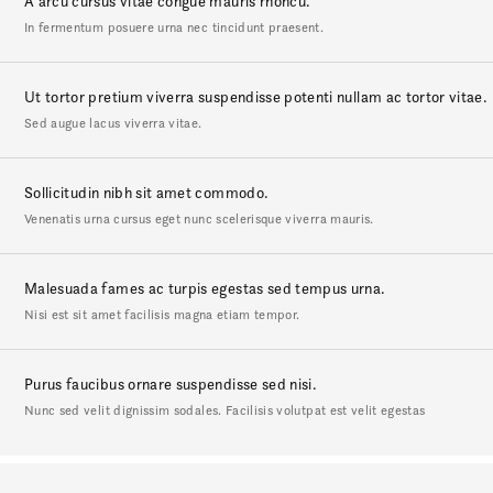
A arcu cursus vitae congue mauris rhoncu.
In fermentum posuere urna nec tincidunt praesent.
Ut tortor pretium viverra suspendisse potenti nullam ac tortor vitae.
Sed augue lacus viverra vitae.
Sollicitudin nibh sit amet commodo.
Venenatis urna cursus eget nunc scelerisque viverra mauris.
Malesuada fames ac turpis egestas sed tempus urna.
Nisi est sit amet facilisis magna etiam tempor.
Purus faucibus ornare suspendisse sed nisi.
Nunc sed velit dignissim sodales. Facilisis volutpat est velit egestas